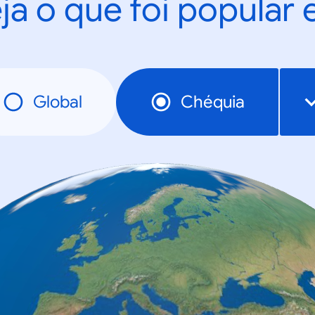
ja o que foi popular
Global
Chéquia