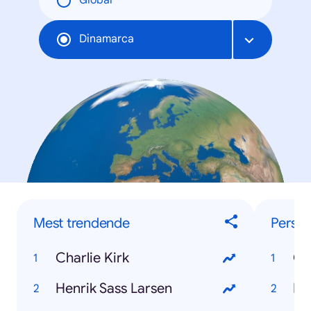
Global
Dinamarca
Mest trendende
Perso
Charlie Kirk
Ch
Henrik Sass Larsen
He