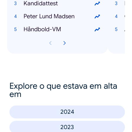
Kandidattest
Pe
Peter Lund Madsen
Oz
Håndbold-VM
Au
Explore o que estava em alta
em
2024
2023