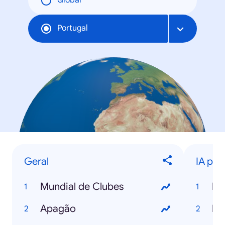
Global
Portugal
Geral
IA para
Mundial de Clubes
IA
Apagão