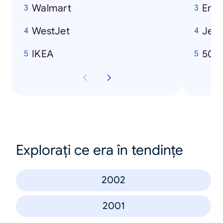
Walmart
Emi
WestJet
Jenn
IKEA
50 
Explorați ce era în tendințe
2002
2001