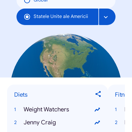
Global
Statele Unite ale Americii
Diets
Fitnes
Weight Watchers
Pil
Jenny Craig
Bi