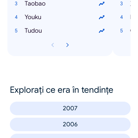
Taobao
次
Youku
E
Tudou
C
Explorați ce era în tendințe
2007
2006