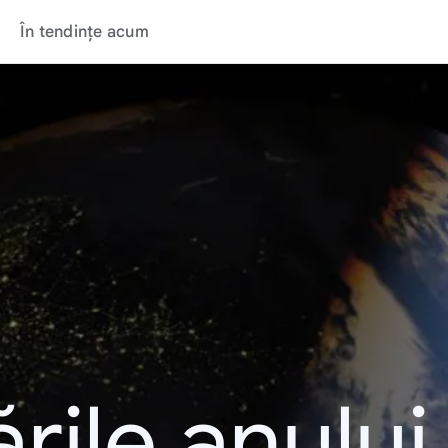
În tendințe acum
rile anulu