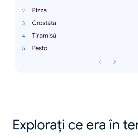
Pizza
Crostata
Tiramisù
Pesto
Explorați ce era în t