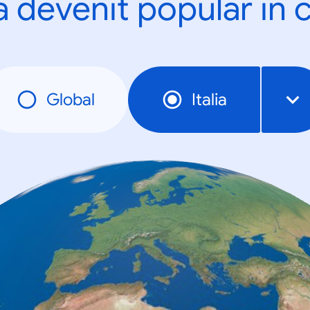
a devenit popular în c
Global
Italia