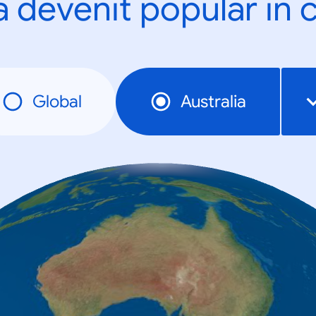
a devenit popular în c
Global
Australia