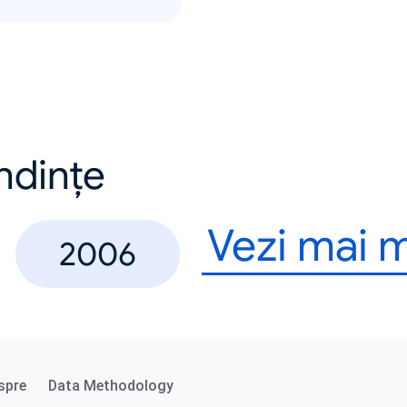
endințe
Vezi mai 
2006
spre
Data Methodology