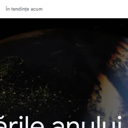
În tendințe acum
rile anulu