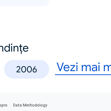
endințe
Vezi mai 
2006
spre
Data Methodology