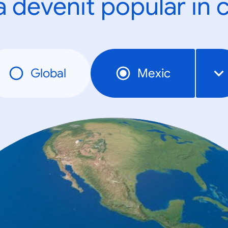
a devenit popular în c
Global
Mexic