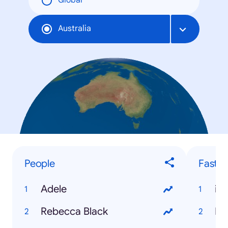
Global
Australia
People
Fastes
Adele
iP
Rebecca Black
Mi