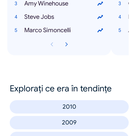
Amy Winehouse
Cy
Steve Jobs
Pl
Marco Simoncelli
Ad
Explorați ce era în tendințe
2010
2009