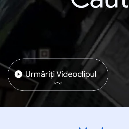
Urmăriți Videoclipul
02:52