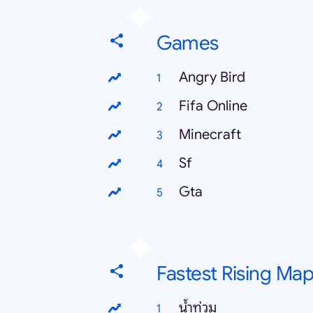
Games
Angry Bird
Fifa Online
Minecraft
Sf
Gta
Fastest Rising Ma
น้ำท่วม