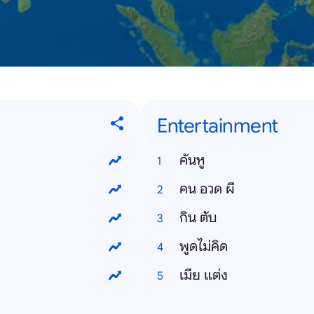
Entertainment
คันหู
คน อวด ผี
กิน ตับ
พูดไม่คิด
เมีย แต่ง