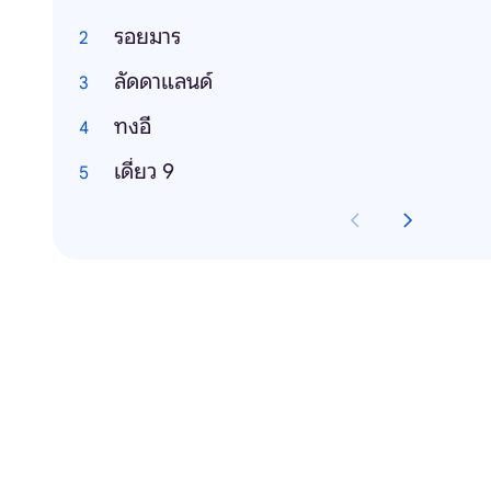
รอยมาร
ลัดดาแลนด์
ทงอี
เดี่ยว 9