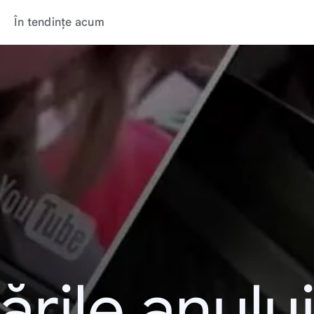
În tendințe acum
rile anulu