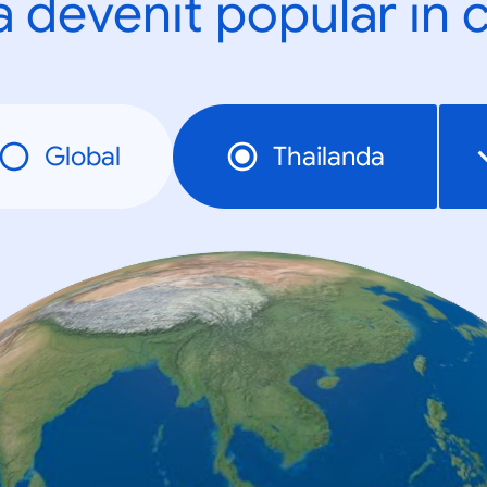
a devenit popular în c
Global
Thailanda