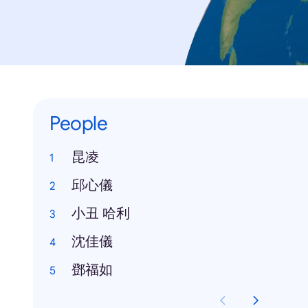
People
昆凌
邱心儀
小丑 哈利
沈佳儀
鄧福如