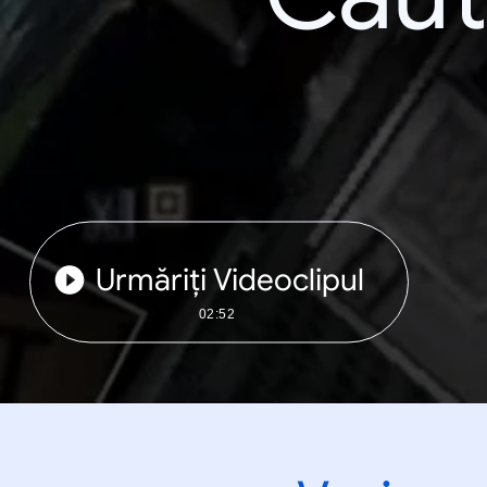
Urmăriți Videoclipul
02:52