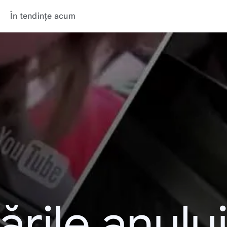
În tendințe acum
rile anulu