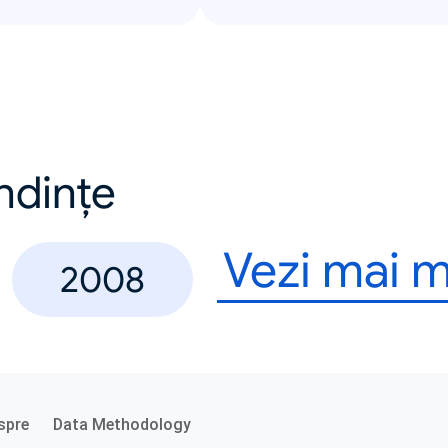
endințe
Vezi mai m
2008
spre
Data Methodology