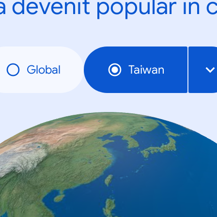
a devenit popular în c
Global
Taiwan