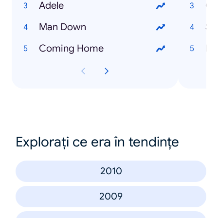
Adele
Ga
Man Down
St
Coming Home
Da
Explorați ce era în tendințe
2010
2009