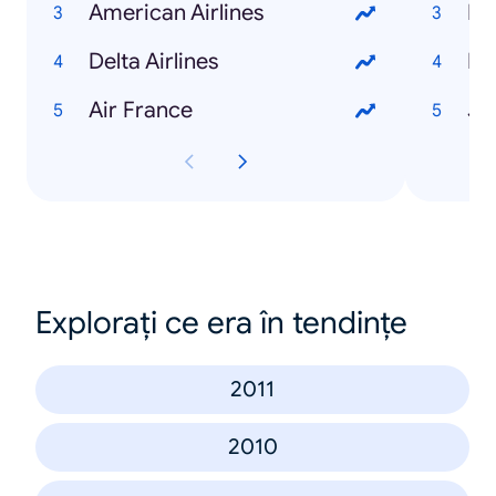
American Airlines
Pe
Delta Airlines
Mc
Air France
Ju
Explorați ce era în tendințe
2011
2010