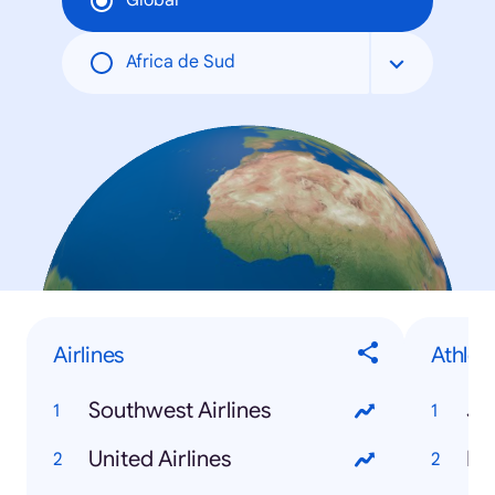
Global
Africa de Sud
Airlines
Athlet
Southwest Airlines
Je
United Airlines
Mi