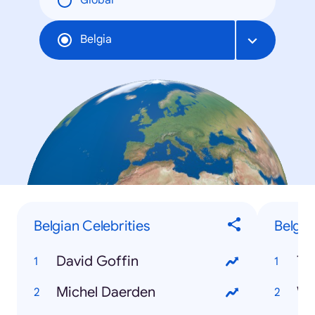
Global
Belgia
Belgian Celebrities
Belgia
David Goffin
To
Michel Daerden
We