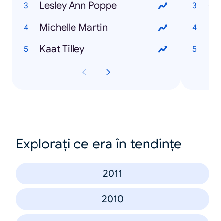
Lesley Ann Poppe
Ge
Michelle Martin
Li
Kaat Tilley
Fr
Explorați ce era în tendințe
2011
2010