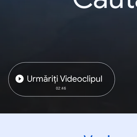
Urmăriți Videoclipul
02:46