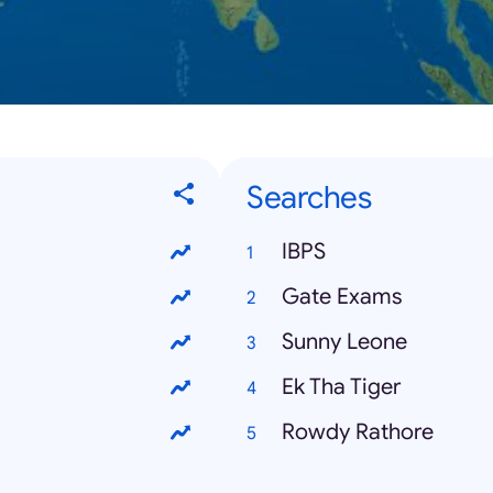
Searches
IBPS
Gate Exams
Sunny Leone
Ek Tha Tiger
Rowdy Rathore