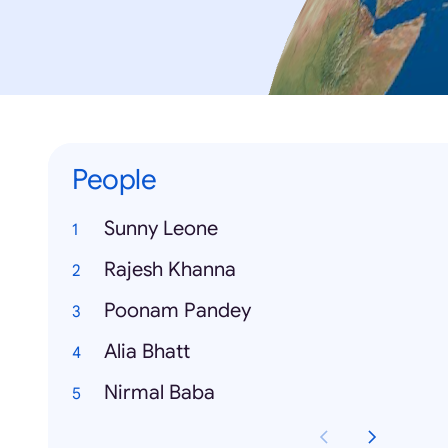
People
Sunny Leone
Rajesh Khanna
Poonam Pandey
Alia Bhatt
Nirmal Baba