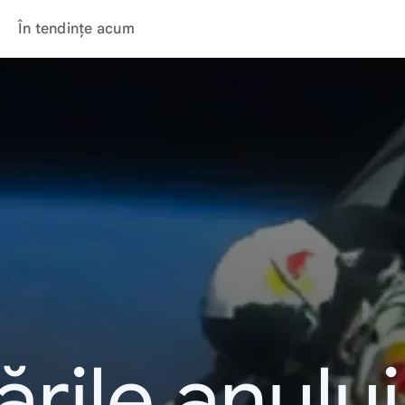
În tendințe acum
rile anulu