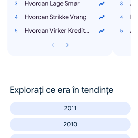
Hvordan Lage Smør
Am
Hvordan Strikke Vrang
Mo
Hvordan Virker Kredittkort
Al
Explorați ce era în tendințe
2011
2010