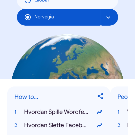
Global
Norvegia
How to...
Peopl
Hvordan Spille Wordfeud
Wh
Hvordan Slette Facebook
Ka