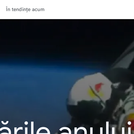
În tendințe acum
rile anulu