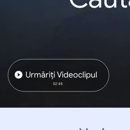
Urmăriți Videoclipul
02:46