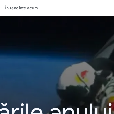
În tendințe acum
rile anulu