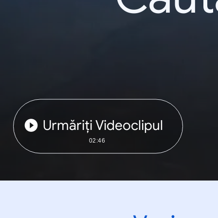
Urmăriți Videoclipul
02:46