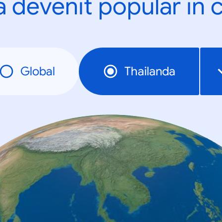
a devenit popular în c
Global
Thailanda