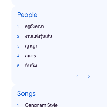
People
ครูอังคณา
งานแต่งวุ้นเส้น
ญาญ่า
ณเดช
ทับทิม
Songs
Gangnam Style