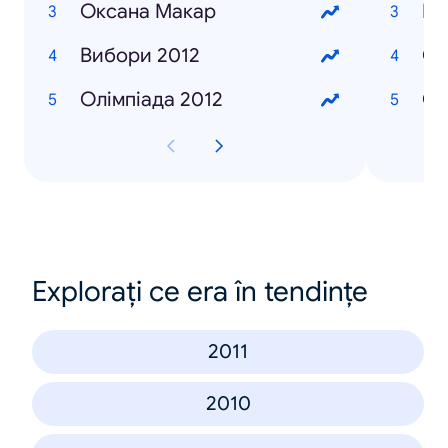
Оксана Макар
Ша
Вибори 2012
Со
Олімпіада 2012
Си
Explorați ce era în tendințe
2011
2010