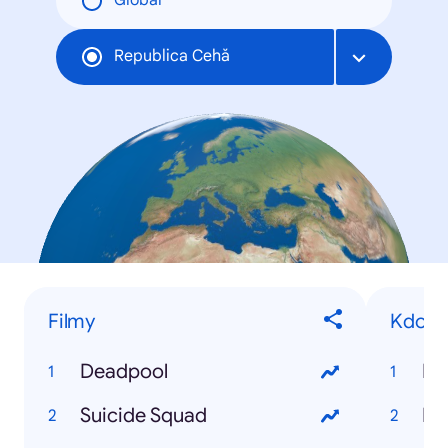
Global
Republica Cehă
Filmy
Kdo je
Deadpool
Kd
Suicide Squad
Kd