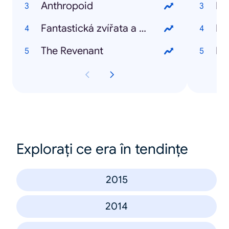
Anthropoid
Kd
Fantastická zvířata a kde je najít
Kd
The Revenant
Kd
Explorați ce era în tendințe
2015
2014