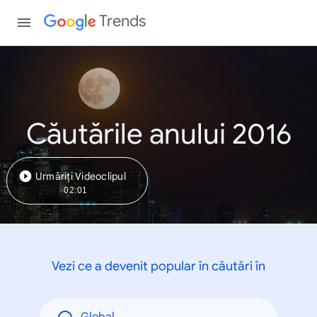
Trends
Căutările anului 2016
Urmăriți Videoclipul
02:01
Vezi ce a devenit popular în căutări în