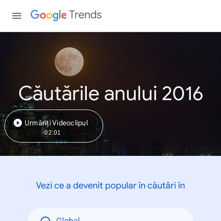
Trends
Căutările anului 2016
Urmăriți Videoclipul
02:01
Vezi ce a devenit popular în căutări în