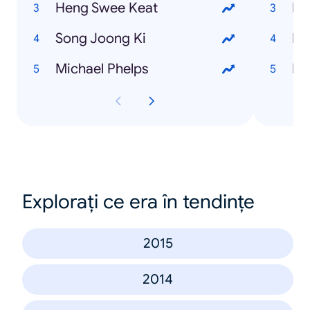
Heng Swee Keat
Le
Song Joong Ki
Mu
Michael Phelps
De
Explorați ce era în tendințe
2015
2014