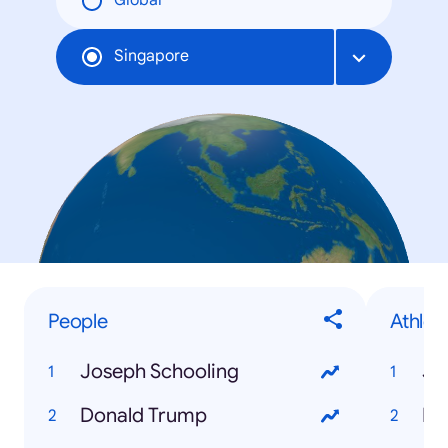
Global
Singapore
People
Athlet
Joseph Schooling
Jo
Donald Trump
Mi