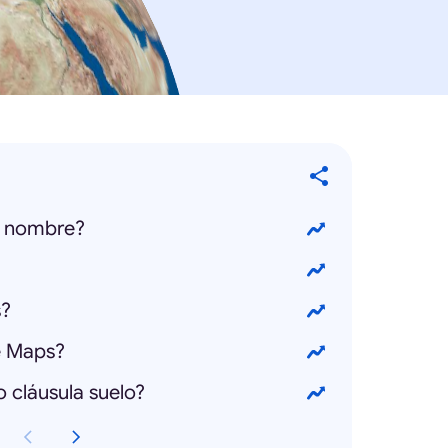
u nombre?
s?
e Maps?
 cláusula suelo?