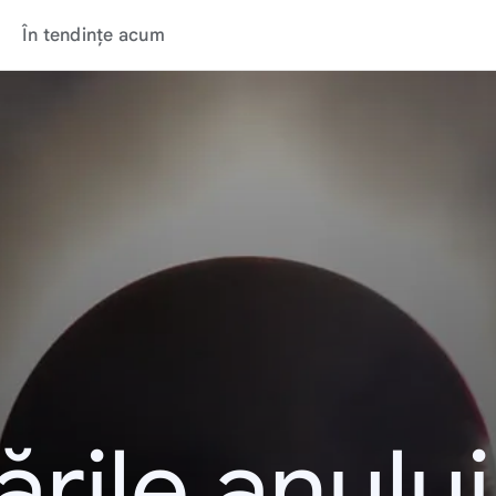
În tendințe acum
rile anulu