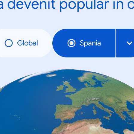
a devenit popular în c
Global
Spania