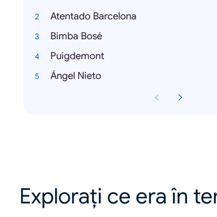
Atentado Barcelona
Bimba Bosé
Puigdemont
Ángel Nieto
Explorați ce era în t