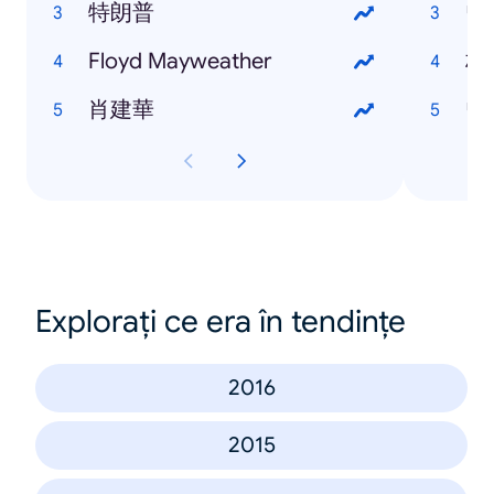
特朗普
曾
Floyd Mayweather
林
肖建華
曾
Explorați ce era în tendințe
2016
2015