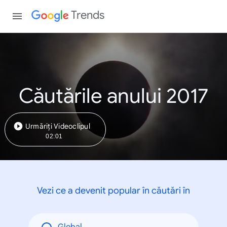
Trends
Căutările anului 2017
Urmăriți Videoclipul
02:01
Vezi ce a devenit popular în căutări în