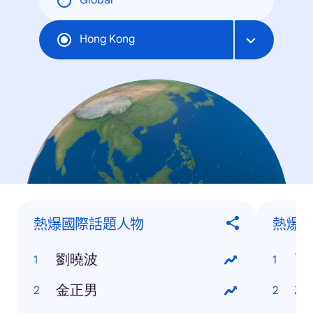
Global
Hong Kong
熱爆國際話題人物
熱爆
劉曉波
曹
金正男
林