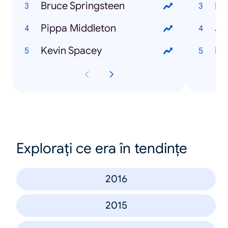
Bruce Springsteen
Bil
Pippa Middleton
Je
Kevin Spacey
Pe
Explorați ce era în tendințe
2016
2015