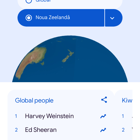
Global
Noua Zeelandă
Global people
Kiwis
Harvey Weinstein
Ja
Ed Sheeran
Wi