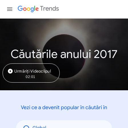
Trends
Căutările anului 2017
Urmăriți Videoclipul
02:01
Vezi ce a devenit popular în căutări în