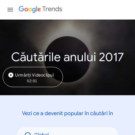
Trends
Căutările anului 2017
Urmăriți Videoclipul
02:01
Vezi ce a devenit popular în căutări în