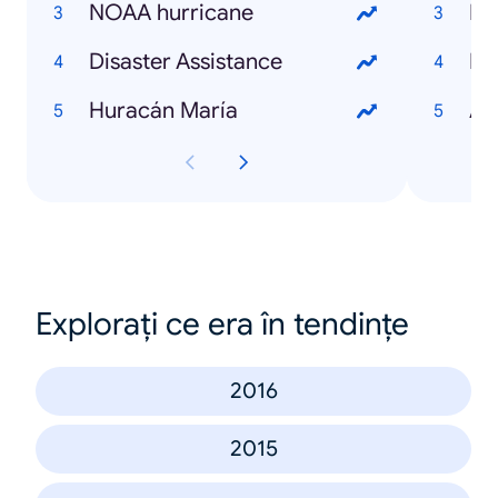
NOAA hurricane
Ka
Disaster Assistance
El
Huracán María
Am
Explorați ce era în tendințe
2016
2015