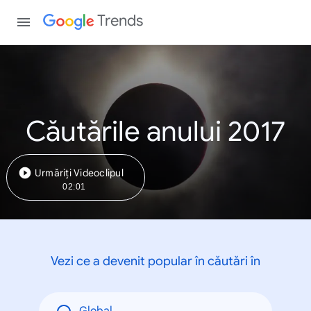
Trends
Căutările anului 2017
Urmăriți Videoclipul
02:01
Vezi ce a devenit popular în căutări în