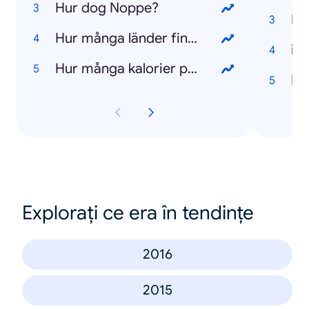
Hur dog Noppe?
Ma
Hur många länder finns det i världen?
iP
Hur många kalorier per dag?
Lo
Explorați ce era în tendințe
2016
2015