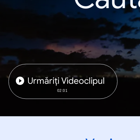
Urmăriți Videoclipul
02:01