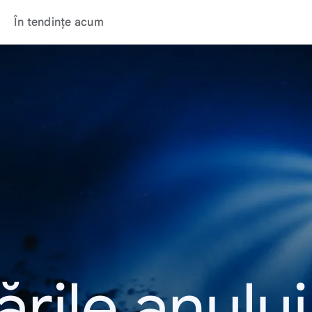
În tendințe acum
rile anulu