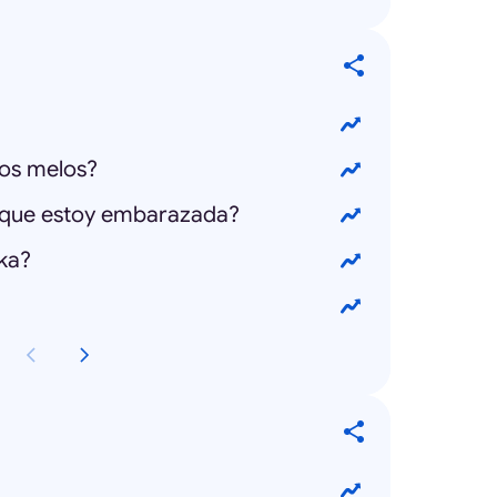
mos melos?
r que estoy embarazada?
ka?