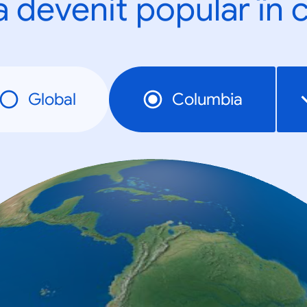
a devenit popular în c
Global
Columbia