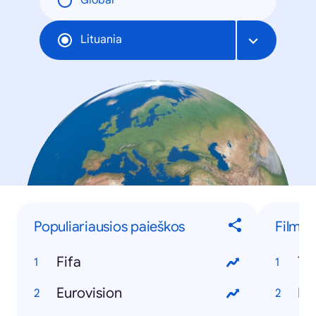
Global
Lituania
Populiariausios paieškos
Filmai
Fifa
Ta
Eurovision
Pe