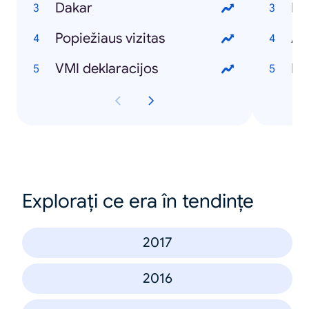
Dakar
Bo
Popiežiaus vizitas
A s
VMI deklaracijos
De
Explorați ce era în tendințe
2017
2016