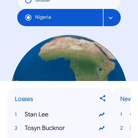
Global
Nigeria
Losses
News
Stan Lee
Os
Tosyn Bucknor
Eki