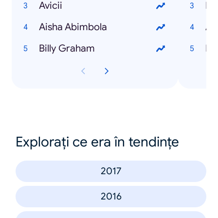
Avicii
Aisha Abimbola
AS
Billy Graham
Explorați ce era în tendințe
2017
2016