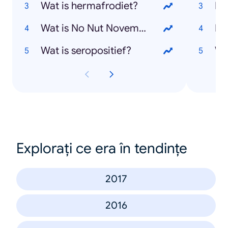
Wat is hermafrodiet?
Mi
Wat is No Nut November?
Ru
Wat is seropositief?
Wil
Explorați ce era în tendințe
2017
2016