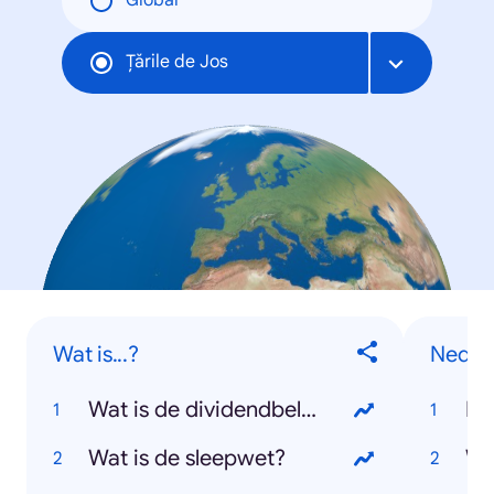
Global
Țările de Jos
Wat is...?
Neder
Wat is de dividendbelasting?
Ko
Wat is de sleepwet?
Wi