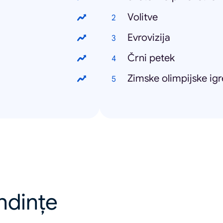
Volitve
Evrovizija
Črni petek
Zimske olimpijske igr
endințe