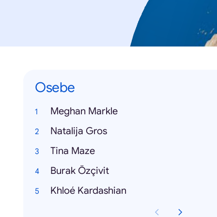
Osebe
Meghan Markle
Natalija Gros
Tina Maze
Burak Özçivit
Khloé Kardashian