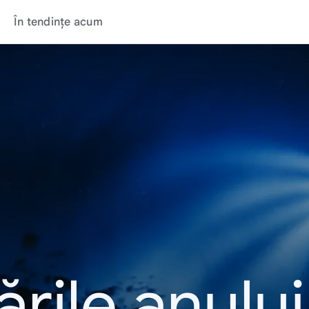
În tendințe acum
rile anulu