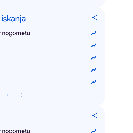
 iskanja
v nogometu
v nogometu