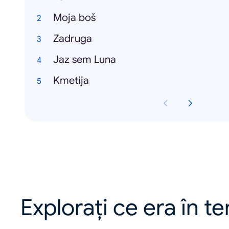
Moja boš
Zadruga
Jaz sem Luna
Kmetija
Explorați ce era în t