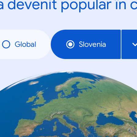
a devenit popular în c
Global
Slovenia