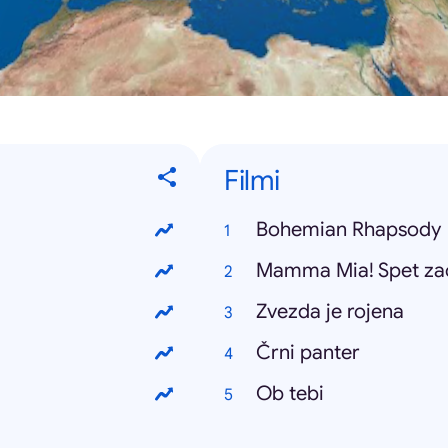
Filmi
Bohemian Rhapsody
Mamma Mia! Spet za
Zvezda je rojena
Črni panter
Ob tebi