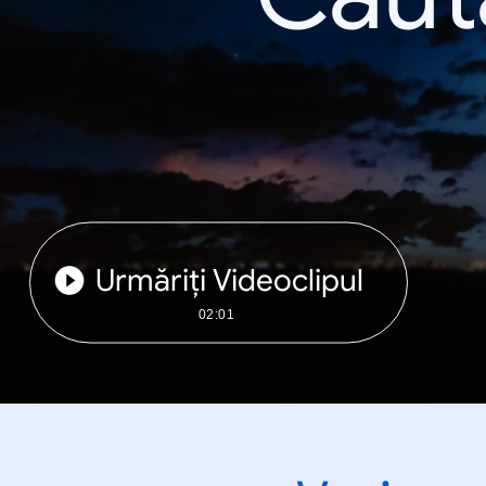
Urmăriți Videoclipul
02:01