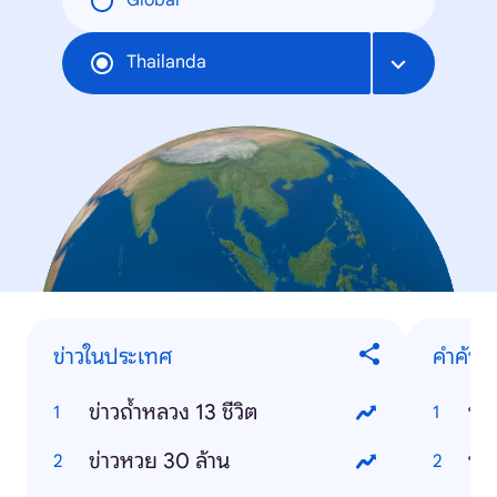
Global
Thailanda
ข่าวในประเทศ
คำค้นห
ข่าวถ้ำหลวง 13 ชีวิต
บุพ
ข่าวหวย 30 ล้าน
บอ