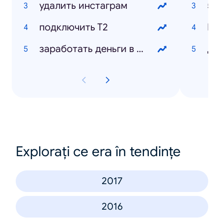
удалить инстаграм
50
подключить Т2
заработать деньги в интернете
Дэ
Explorați ce era în tendințe
2017
2016