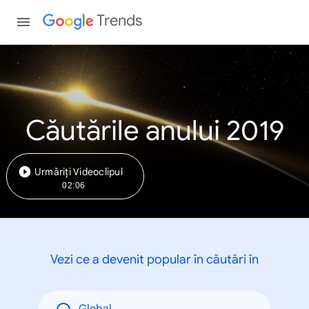
Trends
Căutările anului 2019
Urmăriți Videoclipul
02:06
Vezi ce a devenit popular în căutări în