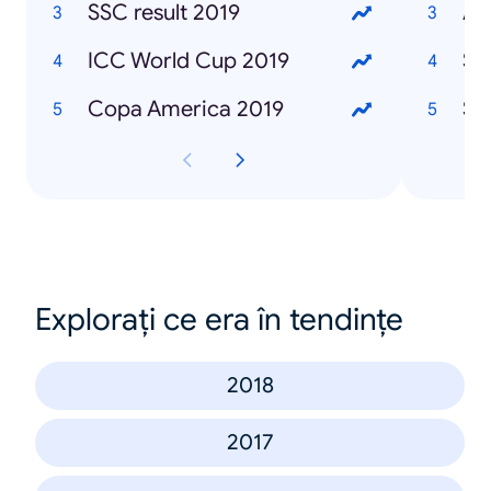
SSC result 2019
Af
ICC World Cup 2019
Sa
Copa America 2019
Sa
Explorați ce era în tendințe
2018
2017