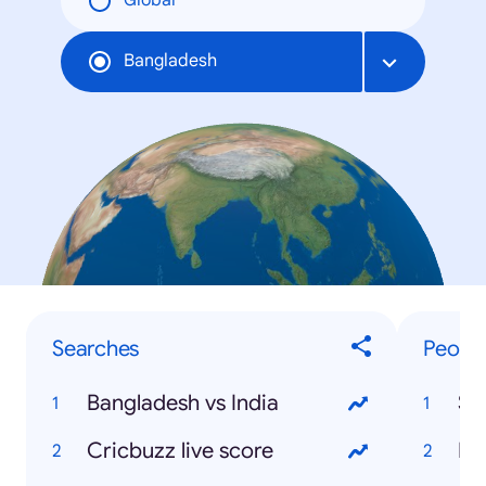
Global
Bangladesh
Searches
Peopl
Bangladesh vs India
Sh
Cricbuzz live score
Mo