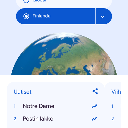
Global
Finlanda
Uutiset
Viihde
Notre Dame
Bi
Postin lakko
Ga