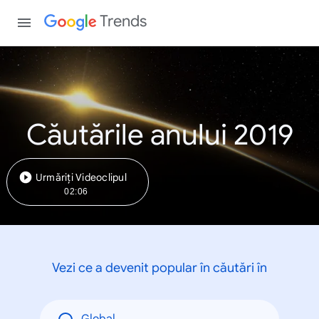
Trends
Căutările anului 2019
Urmăriți Videoclipul
02:06
Vezi ce a devenit popular în căutări în