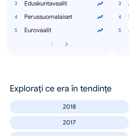
Eduskuntavaalit
Ap
Perussuomalaiset
St
Eurovaalit
Jo
Explorați ce era în tendințe
2018
2017