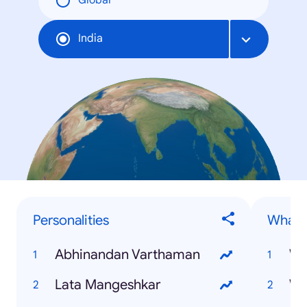
Global
India
Personalities
What is
Abhinandan Varthaman
Wh
Lata Mangeshkar
Wha