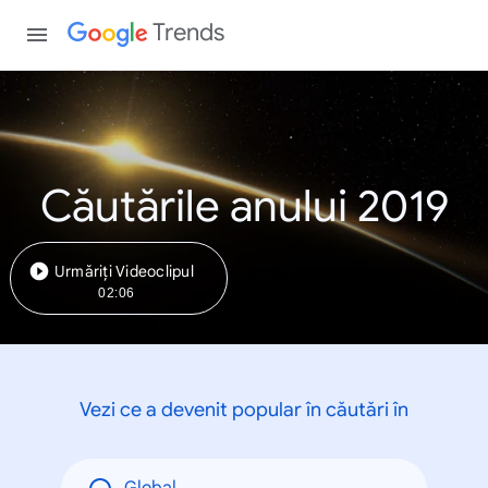
Trends
Căutările anului 2019
Urmăriți Videoclipul
02:06
Vezi ce a devenit popular în căutări în