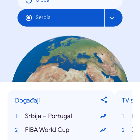
Global
Serbia
Događaji
TV ser
Srbija – Portugal
Ig
FIBA World Cup
Ži