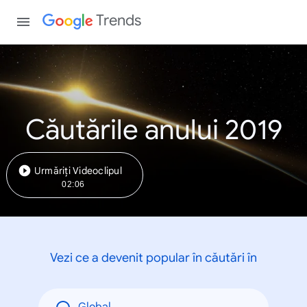
Trends
Căutările anului 2019
Urmăriți Videoclipul
02:06
Vezi ce a devenit popular în căutări în