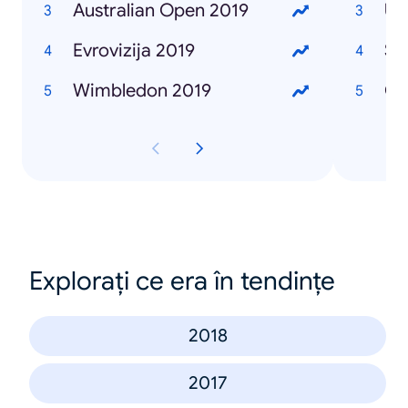
Australian Open 2019
Ub
Evrovizija 2019
Se
Wimbledon 2019
Če
Explorați ce era în tendințe
2018
2017