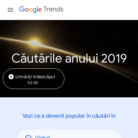
Trends
Căutările anului 2019
Urmăriți Videoclipul
02:06
Vezi ce a devenit popular în căutări în