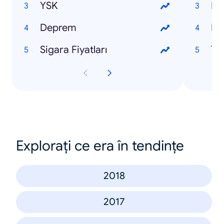
YSK
Ne
Deprem
Pal
Sigara Fiyatları
Ta
Explorați ce era în tendințe
2018
2017