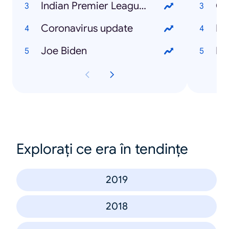
Indian Premier League (IPL)
Co
Coronavirus update
Di
Joe Biden
Bi
Explorați ce era în tendințe
2019
2018