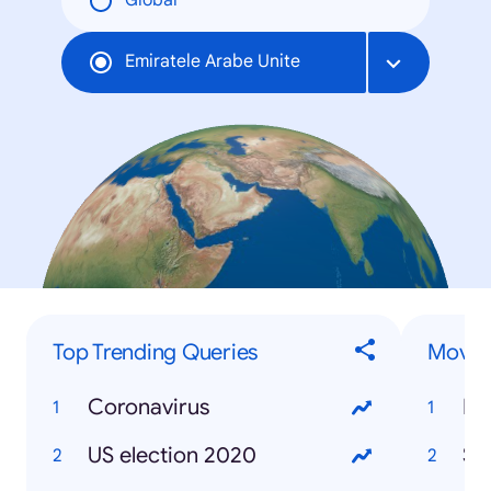
Global
Emiratele Arabe Unite
Top Trending Queries
Movies
Coronavirus
Mo
US election 2020
So