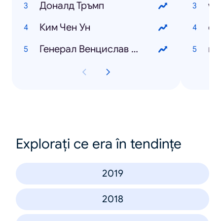
Доналд Тръмп
wo
Ким Чен Ун
Генерал Венцислав Мутафчийски
Explorați ce era în tendințe
2019
2018