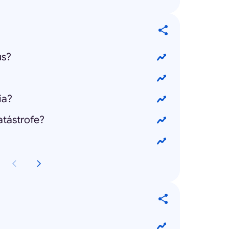
us?
ia?
atástrofe?