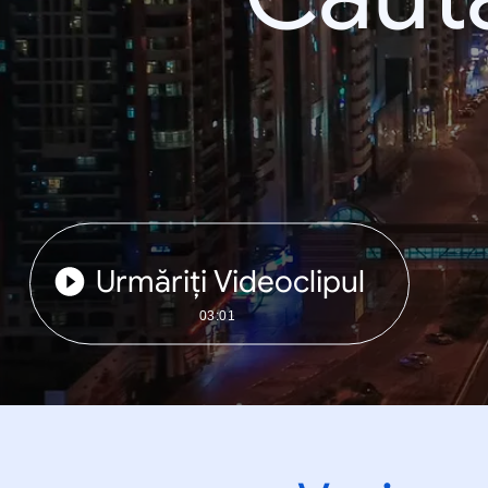
Urmăriți Videoclipul
03:01