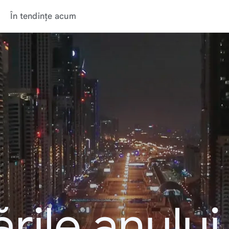
În tendințe acum
rile anulu