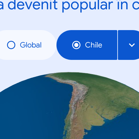
a devenit popular în c
Global
Chile