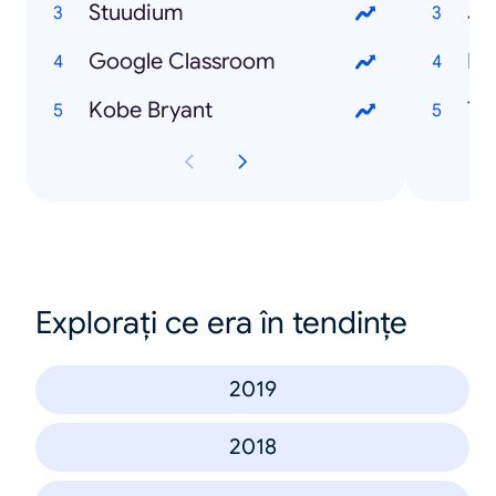
Stuudium
Jo
Google Classroom
Mi
Kobe Bryant
To
Explorați ce era în tendințe
2019
2018