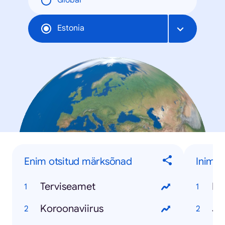
Global
Estonia
Enim otsitud märksõnad
Inime
Terviseamet
Ko
Koroonaviirus
Ja