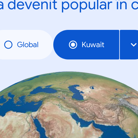
a devenit popular în c
Global
Kuwait