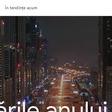
În tendințe acum
rile anulu