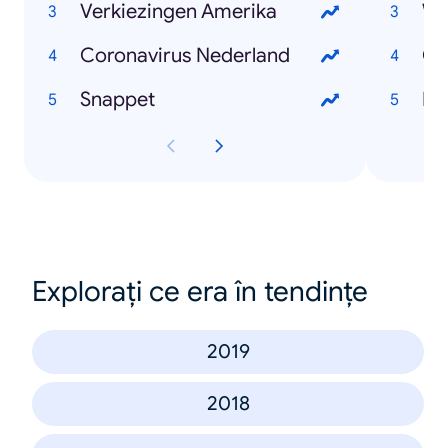
Verkiezingen Amerika
Wi
Coronavirus Nederland
Ch
Snappet
Mar
Explorați ce era în tendințe
2019
2018