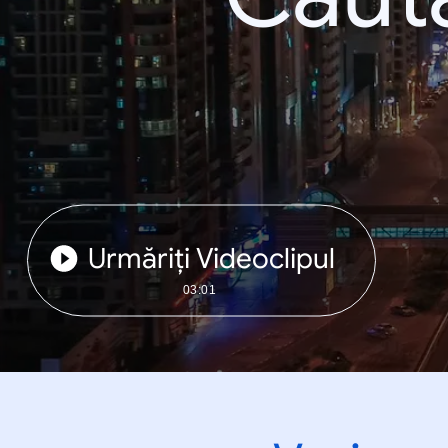
Urmăriți Videoclipul
03:01