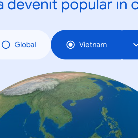
a devenit popular în c
Global
Vietnam