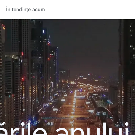
În tendințe acum
rile anulu