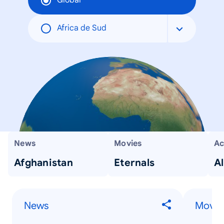
Global
Africa de Sud
News
Movies
Ac
Afghanistan
Eternals
A
News
Movie