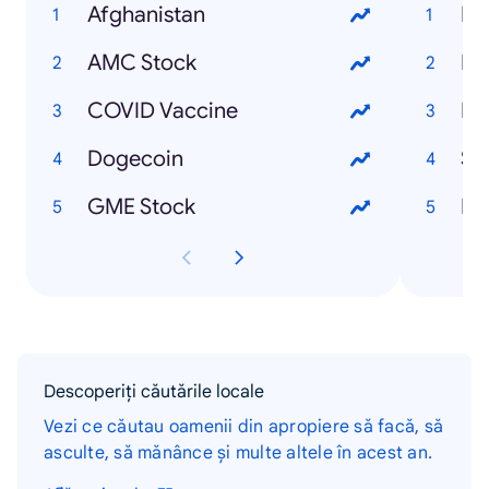
Afghanistan
Et
AMC Stock
Bl
COVID Vaccine
Du
Dogecoin
GME Stock
Re
Descoperiți căutările locale
Vezi ce căutau oamenii din apropiere să facă, să
asculte, să mănânce și multe altele în acest an.