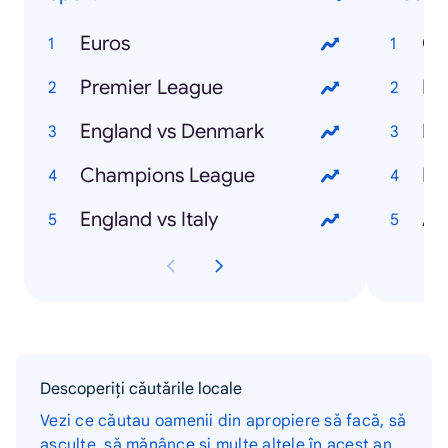
Euros
Ch
Premier League
Ma
England vs Denmark
Em
Champions League
Pi
England vs Italy
Al
Descoperiți căutările locale
Vezi ce căutau oamenii din apropiere să facă, să
asculte, să mănânce și multe altele în acest an.