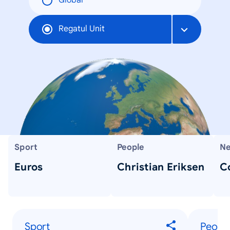
Global
Regatul Unit
Sport
People
Ne
Euros
Christian Eriksen
C
Sport
Peopl