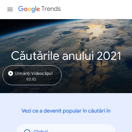
Trends
Căutările anului 2021
Urmăriți Videoclipul
02:01
Vezi ce a devenit popular în căutări în