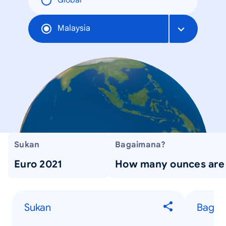
Global
Malaysia
Sukan
Bagaimana?
Euro 2021
How many ounces are 
Sukan
Bagai