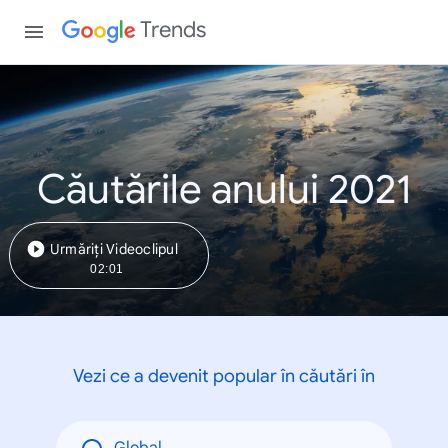
Trends
Căutările anului 2021
Urmăriți Videoclipul
02:01
Vezi ce a devenit popular în căutări în