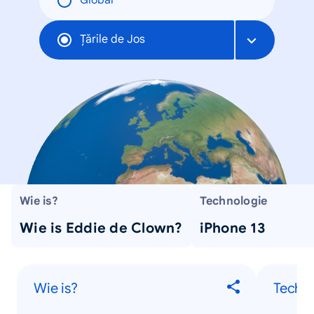
Global
Țările de Jos
Wie is?
Technologie
Wie is Eddie de Clown?
iPhone 13
Wie is?
Techno