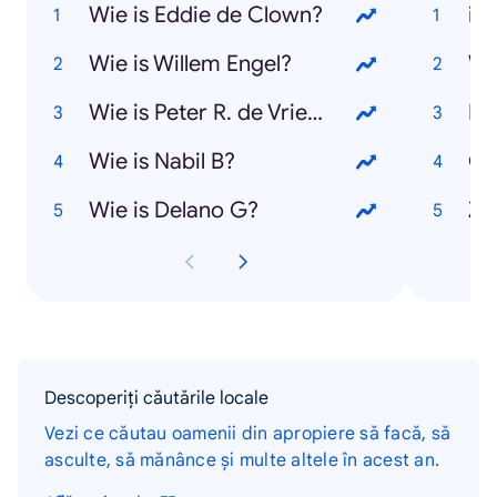
Wie is Eddie de Clown?
iP
Wie is Willem Engel?
Wh
Wie is Peter R. de Vries?
Mi
Wie is Nabil B?
Co
Wie is Delano G?
Z
Descoperiți căutările locale
Vezi ce căutau oamenii din apropiere să facă, să
asculte, să mănânce și multe altele în acest an.