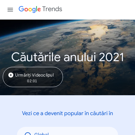
Trends
Căutările anului 2021
Urmăriți Videoclipul
02:01
Vezi ce a devenit popular în căutări în